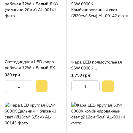
Светодиодная LED фара
Фара LED прямоугольная
рабочая 72W + Белый ДХО
96W 6000K
(толщина 20мм)
Комбинированный свет
330 грн
1 790 грн
(Ø20см* 8см)