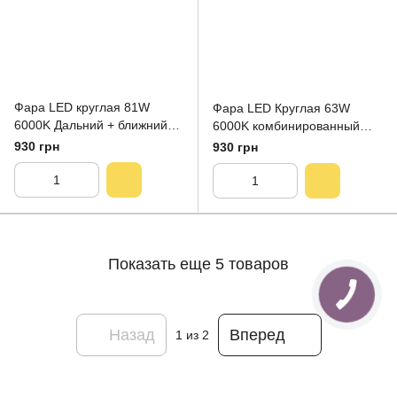
Фара LED круглая 81W
Фара LED Круглая 63W
6000K Дальний + ближний
6000K комбинированный
свет (Ø16см* 6,5см)
свет (Ø12см*5см)
930 грн
930 грн
Показать еще 5 товаров
Назад
Вперед
1
из 2