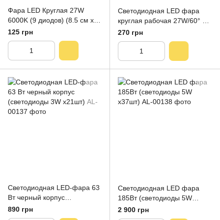
Фара LED Круглая 27W
Светодиодная LED фара
6000K (9 диодов) (8.5 см х
круглая рабочая 27W/60° 27
8.5 см х 1,5 см) Mini
Вт, (3 Вт*9 ламп) (SLstart)
125 грн
270 грн
Светодиодная LED-фара 63
Светодиодная LED фара
Вт черный корпус
185Вт (светодиоды 5W
(светодиоды 3W x21шт)
х37шт)
890 грн
2 900 грн