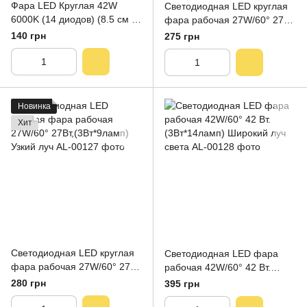
Фара LED Круглая 42W
Светодиодная LED круглая
6000K (14 диодов) (8.5 см х
фара рабочая 27W/60° 27Вт,
8.5 см х 1,5 см) Mini
(3Вт*9ламп) Широкий луч
140 грн
275 грн
Новинка
Хит
Светодиодная LED круглая
Светодиодная LED фара
фара рабочая 27W/60° 27Вт,
рабочая 42W/60° 42 Вт.
(3Вт*9ламп) Узкий луч
(3Вт*14ламп) Широкий луч
280 грн
395 грн
света