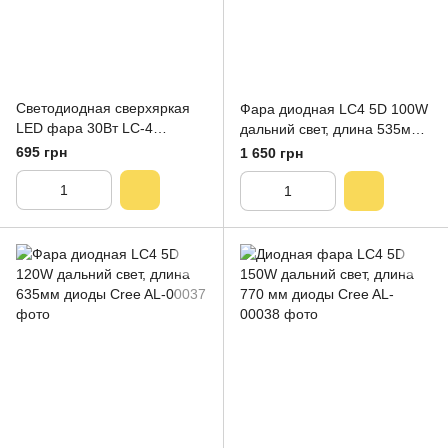
Светодиодная сверхяркая
Фара диодная LC4 5D 100W
LED фара 30Вт LC-4
дальний свет, длина 535мм,
(светодиоды CREE 5w x6шт)
диоды Cree
695 грн
1 650 грн