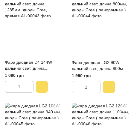
Фара диодная D4 144W
Фара диодная LG2 90W
дальний свет, длина
дальний свет, длина 800мм,
1285мм, диоды Cree,
диоды Cree ( панорамная )
1 090 грн
1 990 грн
прямая