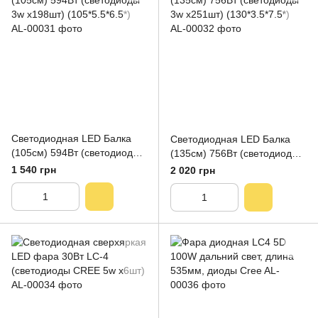
Светодиодная LED Балка
Светодиодная LED Балка
(105см) 594Вт (светодиоды
(135см) 756Вт (светодиоды
3w x198шт) (105*5.5*6.5*)
3w x251шт) (130*3.5*7.5*)
1 540 грн
2 020 грн