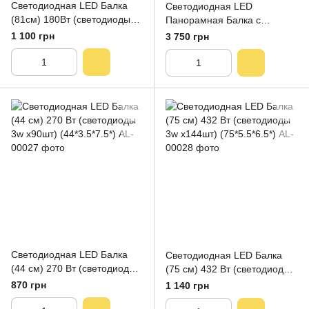
Светодиодная LED Балка
Светодиодная LED
(81см) 180Вт (светодиоды
Панорамная Балка с
3w х60шт)
Пультом Белый + Желтый
1 100 грн
3 750 грн
свет + стробоскоп 106см
240Вт (светодиоды 3w
x80шт)
Светодиодная LED Балка
Светодиодная LED Балка
(44 см) 270 Вт (светодиоды
(75 см) 432 Вт (светодиоды
3w x90шт) (44*3.5*7.5*)
3w x144шт) (75*5.5*6.5*)
870 грн
1 140 грн