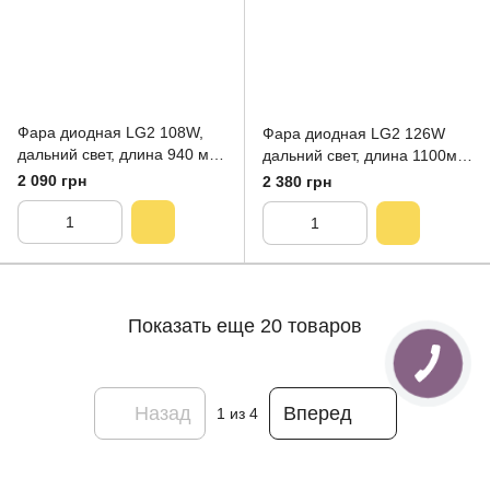
Фара диодная LG2 108W,
Фара диодная LG2 126W
дальний свет, длина 940 мм,
дальний свет, длина 1100мм,
диоды Cree ( панорамная )
диоды Cree ( панорамная )
2 090 грн
2 380 грн
Показать еще 20 товаров
Назад
Вперед
1
из 4