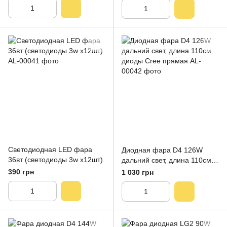
Светодиодная LED фара
Диодная фара D4 126W
36вт (светодиоды 3w х12шт)
дальний свет, длина 110см
диоды Cree прямая
390 грн
1 030 грн