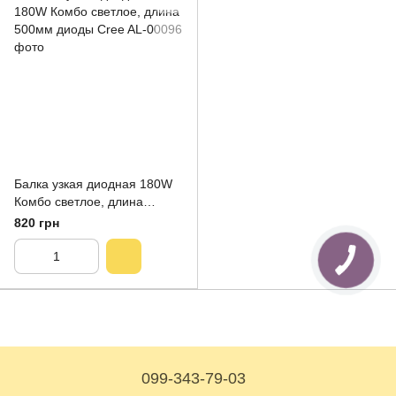
Балка узкая диодная 180W
Комбо светлое, длина
500мм диоды Cree
820 грн
099-343-79-03