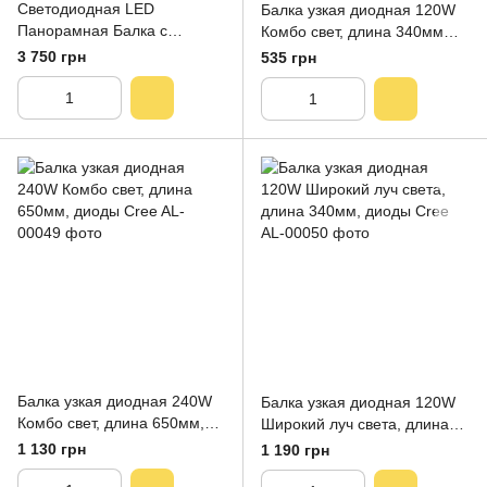
Светодиодная LED
Балка узкая диодная 120W
Панорамная Балка с
Комбо свет, длина 340мм
Пультом Белый + Желтый
диоды Cree (Белый+желтый
3 750 грн
535 грн
свет + стробоскоп 106см
свет и + стробоскоп)
240Вт (светодиоды 3w
x80шт)
Балка узкая диодная 240W
Балка узкая диодная 120W
Комбо свет, длина 650мм,
Широкий луч света, длина
диоды Cree
340мм, диоды Cree
1 130 грн
1 190 грн