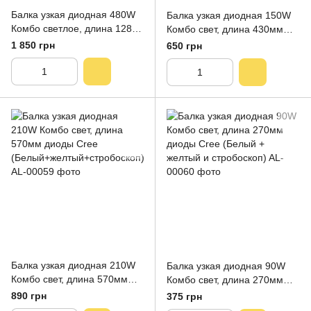
Балка узкая диодная 480W
Балка узкая диодная 150W
Комбо светлое, длина 128см
Комбо свет, длина 430мм
диоды Cree (Белый +
диоды Cree (Белый +
1 850 грн
650 грн
желтый и стробоскоп)
желтый и стробоскоп)
Балка узкая диодная 210W
Балка узкая диодная 90W
Комбо свет, длина 570мм
Комбо свет, длина 270мм
диоды Cree
диоды Cree (Белый +
890 грн
375 грн
(Белый+желтый+стробоскоп
желтый и стробоскоп)