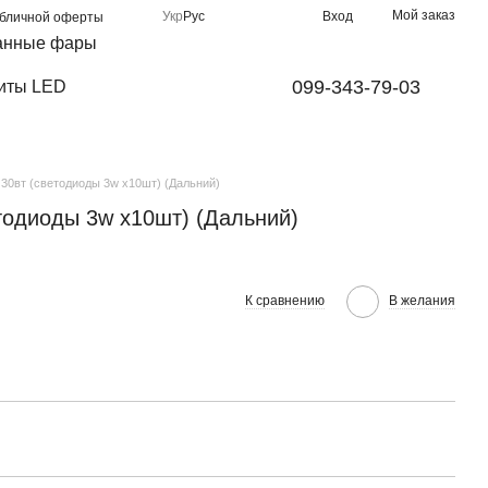
Мой заказ
Укр
Рус
Вход
убличной оферты
анные фары
099-343-79-03
иты LED
30вт (светодиоды 3w х10шт) (Дальний)
тодиоды 3w х10шт) (Дальний)
К сравнению
В желания