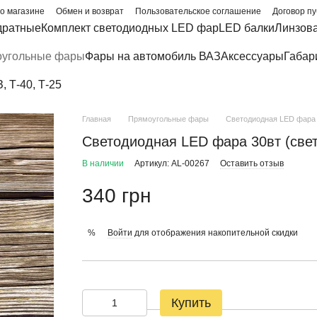
о магазине
Обмен и возврат
Пользовательское соглашение
Договор п
дратные
Комплект светодиодных LED фар
LED балки
Линзов
угольные фары
Фары на автомобиль ВАЗ
Аксессуары
Габар
 Т-40, Т-25
Главная
Прямоугольные фары
Светодиодная LED фара 
Светодиодная LED фара 30вт (све
В наличии
Артикул: AL-00267
Оставить отзыв
340 грн
Войти
для отображения накопительной скидки
%
Купить