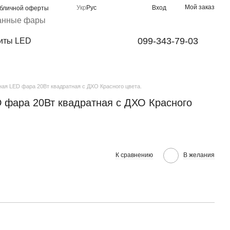
Мой заказ
Укр
Рус
Вход
убличной оферты
анные фары
099-343-79-03
иты LED
ая LED фара 20Вт квадратная с ДХО Красного цвета.
 фара 20Вт квадратная с ДХО Красного
К сравнению
В желания