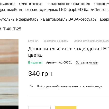
о магазине
Обмен и возврат
Пользовательское соглашение
Договор п
дратные
Комплект светодиодных LED фар
LED балки
Линзов
угольные фары
Фары на автомобиль ВАЗ
Аксессуары
Габар
 Т-40, Т-25
Главная
Линзованные фары
Дополнительная светодиодн
Дополнительная светодиодная LED
цвета.
В наличии
Артикул: AL-00201
Оставить отзыв
340 грн
Войти
для отображения накопительной скидки
%