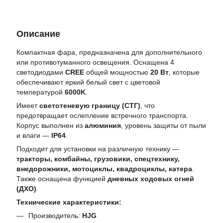
Описание
Компактная фара, предназначена для дополнительного
или противотуманного освещения. Оснащена 4
светодиодами
CREE
общей мощностью
20 Вт
, которые
обеспечивают яркий белый свет с цветовой
температурой
6000K
.
Имеет
светотеневую границу (СТГ)
, что
предотвращает ослепление встречного транспорта.
Корпус выполнен из
алюминия
, уровень защиты от пыли
и влаги —
IP64
.
Подходит для установки на различную технику —
тракторы, комбайны, грузовики, спецтехнику,
внедорожники, мотоциклы, квадроциклы, катера
.
Также оснащена функцией
дневных ходовых огней
(ДХО)
.
Технические характеристики:
Производитель:
HJG