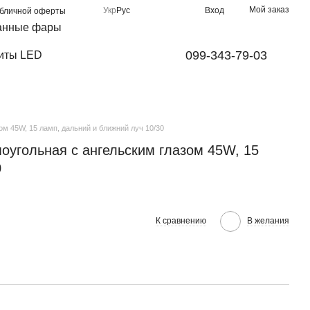
Мой заказ
Укр
Рус
Вход
убличной оферты
анные фары
099-343-79-03
иты LED
м 45W, 15 ламп, дальний и ближний луч 10/30
угольная с ангельским глазом 45W, 15
0
К сравнению
В желания