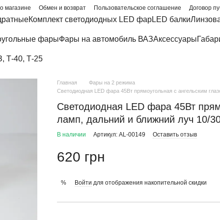
о магазине
Обмен и возврат
Пользовательское соглашение
Договор п
дратные
Комплект светодиодных LED фар
LED балки
Линзов
угольные фары
Фары на автомобиль ВАЗ
Аксессуары
Габар
 Т-40, Т-25
Главная
Фары на 2 режима
Светодиодная LED фара 45Вт прямоугольная с ангельским глазо
Светодиодная LED фара 45Вт прямо
ламп, дальний и ближний луч 10/3
В наличии
Артикул: AL-00149
Оставить отзыв
620 грн
Войти
для отображения накопительной скидки
%