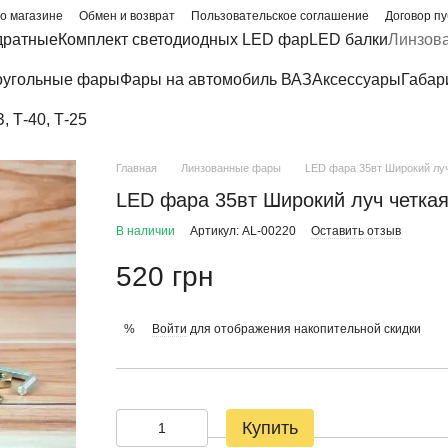
о магазине
Обмен и возврат
Пользовательское соглашение
Договор п
дратные
Комплект светодиодных LED фар
LED балки
Линзов
угольные фары
Фары на автомобиль ВАЗ
Аксессуары
Габар
 Т-40, Т-25
Главная
Линзованные фары
LED фара 35вт Широкий луч
LED фара 35вт Широкий луч четкая
В наличии
Артикул: AL-00220
Оставить отзыв
520 грн
Войти
для отображения накопительной скидки
%
Купить