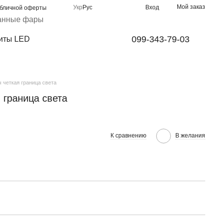
Мой заказ
Укр
Рус
Вход
убличной оферты
анные фары
099-343-79-03
иты LED
 четкая граница света
 граница света
К сравнению
В желания