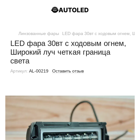
Линзованные фары
LED фара 30вт с ходовым огнем, Шир
LED фара 30вт с ходовым огнем,
Широкий луч четкая граница
света
Артикул:
AL-00219
Оставить отзыв