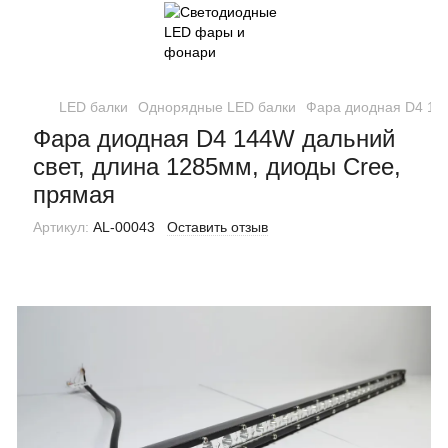
LED балки
Однорядные LED балки
Фара диодная D4 144
Фара диодная D4 144W дальний
свет, длина 1285мм, диоды Cree,
прямая
Артикул:
AL-00043
Оставить отзыв