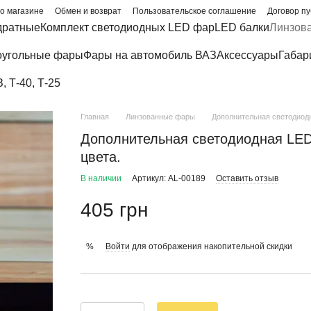
о магазине
Обмен и возврат
Пользовательское соглашение
Договор п
дратные
Комплект светодиодных LED фар
LED балки
Линзов
угольные фары
Фары на автомобиль ВАЗ
Аксессуары
Габар
 Т-40, Т-25
Главная
Линзованные фары
Дополнительная светодиодн
Дополнительная светодиодная LED
цвета.
В наличии
Артикул: AL-00189
Оставить отзыв
405 грн
Войти
для отображения накопительной скидки
%