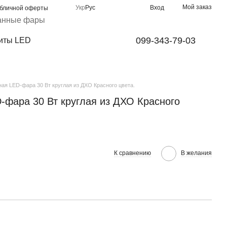
Мой заказ
Укр
Рус
Вход
убличной оферты
анные фары
099-343-79-03
иты LED
ая LED-фара 30 Вт круглая из ДХО Красного цвета.
-фара 30 Вт круглая из ДХО Красного
К сравнению
В желания