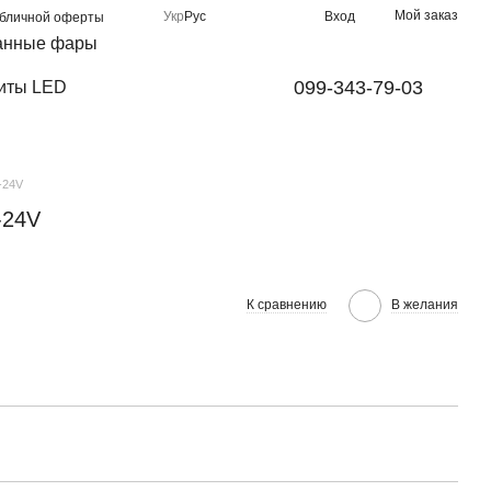
Мой заказ
Укр
Рус
Вход
убличной оферты
анные фары
099-343-79-03
иты LED
-24V
-24V
К сравнению
В желания