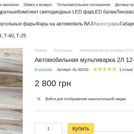
о магазине
Обмен и возврат
Пользовательское соглашение
Договор п
дратные
Комплект светодиодных LED фар
LED балки
Линзов
угольные фары
Фары на автомобиль ВАЗ
Аксессуары
Габар
 Т-40, Т-25
Главная
Аксессуары
Автомобильная мультиварка 2Л 12
Автомобильная мультиварка 2Л 12
В наличии
Артикул: AL-00250
1 отзыв
2 800 грн
Войти
для отображения накопительной скидки
%
Купить