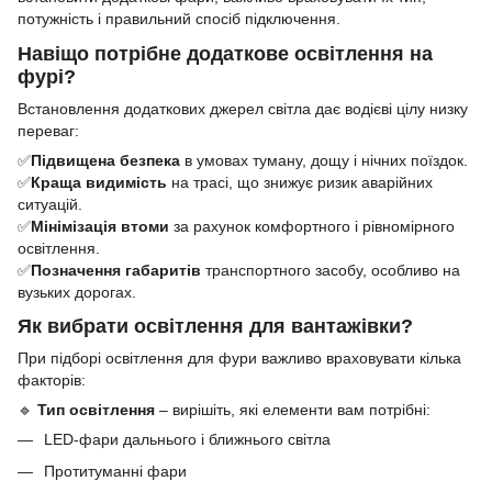
потужність і правильний спосіб підключення.
Навіщо потрібне додаткове освітлення на
фурі?
Встановлення додаткових джерел світла дає водієві цілу низку
переваг:
✅
Підвищена безпека
в умовах туману, дощу і нічних поїздок.
✅
Краща видимість
на трасі, що знижує ризик аварійних
ситуацій.
✅
Мінімізація втоми
за рахунок комфортного і рівномірного
освітлення.
✅
Позначення габаритів
транспортного засобу, особливо на
вузьких дорогах.
Як вибрати освітлення для вантажівки?
При підборі освітлення для фури важливо враховувати кілька
факторів:
🔹
Тип освітлення
– вирішіть, які елементи вам потрібні:
LED-фари дальнього і ближнього світла
Протитуманні фари