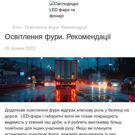
Блог
Освітлення фури. Рекомендації
Освітлення фури. Рекомендації
26 травня 2022
Додаткове освітлення фури відіграє ключову роль у безпеці на
дорозі. LED-фари і габаритні вогні не тільки покращують
видимість у темний час доби, а й роблять вантажівку більш
помітною для інших учасників руху. Якщо ви плануєте
встановити додаткові фари, важливо враховувати їх тип,