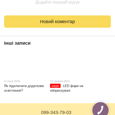
Додайте перший відгук
Новий коментар
Інші записи
5 січня 2025
12 травня 2022
Як підключити додаткове
LED фари на
акція
освітлення?
обприскувачі
099-343-79-03