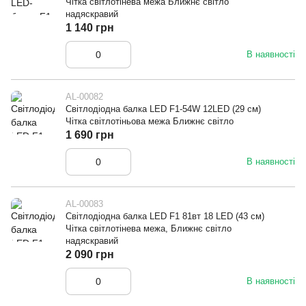
Чітка світлотінева межа Ближнє світло
надяскравий
1 140 грн
В наявності
AL-00082
Світлодіодна балка LED F1-54W 12LED (29 см)
Чітка світлотіньова межа Ближнє світло
1 690 грн
В наявності
AL-00083
Світлодіодна балка LED F1 81вт 18 LED (43 см)
Чітка світлотінева межа, Ближнє світло
надяскравий
2 090 грн
В наявності