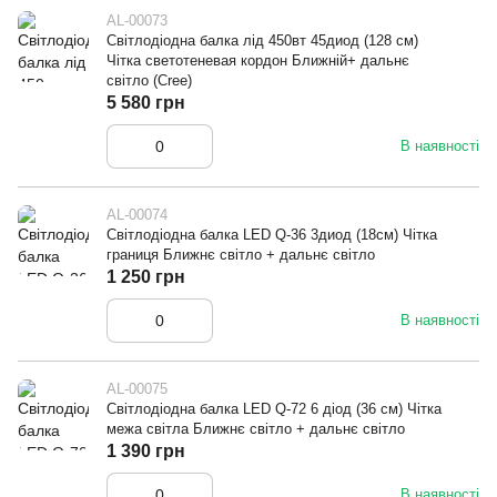
AL-00073
Світлодіодна балка лід 450вт 45диод (128 см)
Чітка светотеневая кордон Ближній+ дальнє
світло (Cree)
5 580 грн
В наявності
AL-00074
Світлодіодна балка LED Q-36 3диод (18см) Чітка
границя Ближнє світло + дальнє світло
1 250 грн
В наявності
AL-00075
Світлодіодна балка LED Q-72 6 діод (36 см) Чітка
межа світла Ближнє світло + дальнє світло
1 390 грн
В наявності