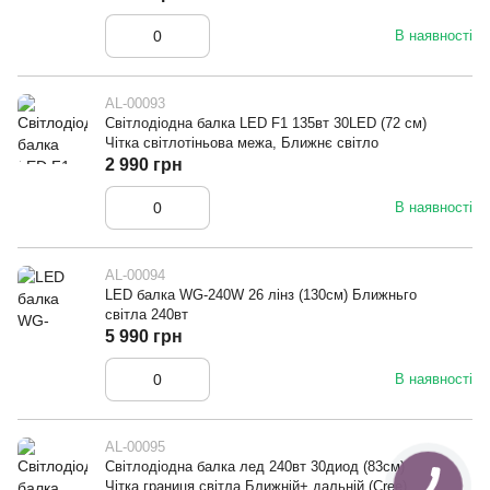
В наявності
AL-00093
Світлодіодна балка LED F1 135вт 30LED (72 см)
Чітка світлотіньова межа, Ближнє світло
2 990 грн
В наявності
AL-00094
LED балка WG-240W 26 лінз (130см) Ближньго
світла 240вт
5 990 грн
В наявності
AL-00095
Світлодіодна балка лед 240вт 30диод (83см)
Чітка границя світла Ближній+ дальній (Cree)