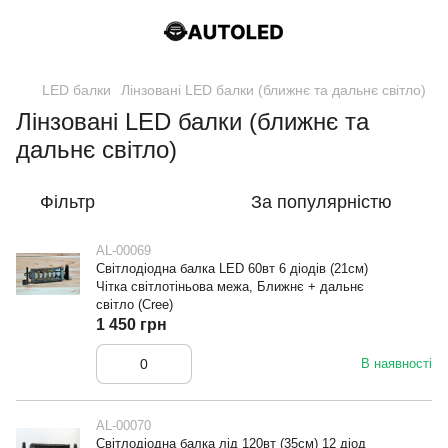
LED балки
Лінзовані LED балки (ближнє та дальнє світло)
Лінзовані LED балки (ближнє та
дальнє світло)
Фільтр
За популярністю
AL-00069
Світлодіодна балка LED 60вт 6 діодів (21см)
Чітка світлотіньова межа, Ближнє + дальнє
світло (Cree)
1 450 грн
В наявності
AL-00070
Світлодіодна балка лід 120вт (35см) 12 діод