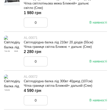
Чітка світлотіньова межа Ближній+ дальнє
світло (Cree)
1 980 грн
В наявності
AL-00071
Світлодіодна балка лід 210вт 20 діодів (55см)
Чітка границя світла Ближнє + дальнє (Cree)
2 280 грн
В наявності
AL-00072
Світлодіодна балка лід 300вт 40диод (107см)
Чітка границя світла Ближній+ дальній (Cree)
4 590 грн
В наявності