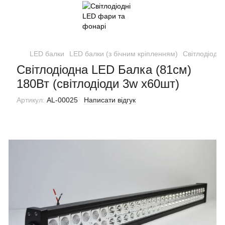
LED балки
LED балки (з бічним кріпленням)
Світлодіодна
Світлодіодна LED Балка (81см)
180Вт (світлодіоди 3w х60шт)
Артикул:
AL-00025
Написати відгук