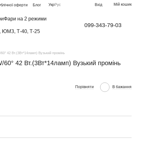
Мій кошик
Укр
Рус
Вхід
ублічної оферти
Блог
ри
Фари на 2 режими
099-343-79-03
, ЮМЗ, Т-40, Т-25
60° 42 Вт.(3Вт*14ламп) Вузький промінь
60° 42 Вт.(3Вт*14ламп) Вузький промінь
Порівняти
В бажання