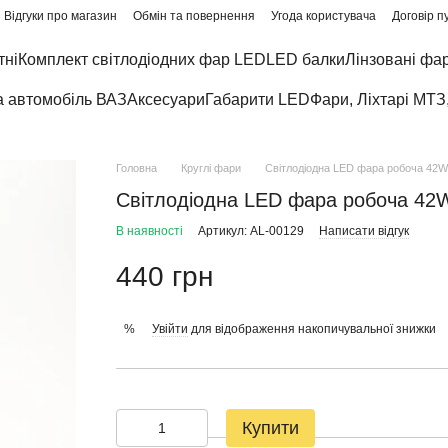
Відгуки про магазин
Обмін та повернення
Угода користувача
Договір п
тні
Комплект світлодіодних фар LED
LED балки
Лінзовані фа
а автомобіль ВАЗ
Аксесуари
Габарити LED
Фари, Ліхтарі МТЗ
Головна
Круглі фари
Світлодіодна LED фара робоча 42W/
Світлодіодна LED фара робоча 42W/
В наявності
Артикул: AL-00129
Написати відгук
440 грн
Увійти
для відображення накопичувальної знижки
%
Купити