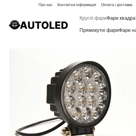
Перейти до основного контенту
Про нас
Контактна інформація
Оплата і доставка
Круглі фари
Фари квадра
Прямокутні фари
Фари н