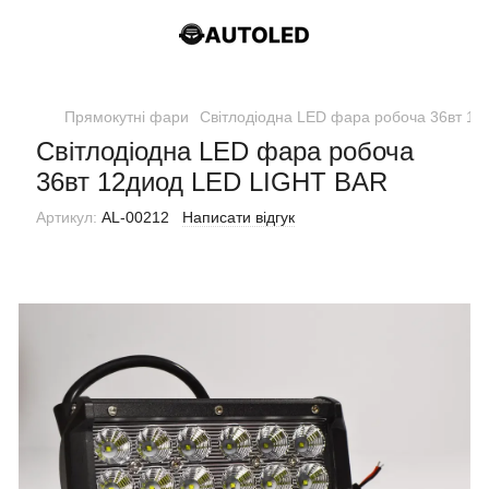
Прямокутні фари
Світлодіодна LED фара робоча 36вт 1
Світлодіодна LED фара робоча
36вт 12диод LED LIGHT BAR
Артикул:
AL-00212
Написати відгук