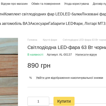
Відгуки про магазин
Обмін та повернення
Угода користувача
Договір п
тні
Комплект світлодіодних фар LED
LED балки
Лінзовані фа
а автомобіль ВАЗ
Аксесуари
Габарити LED
Фари, Ліхтарі МТЗ
Головна
Круглі фари
Світлодіодна LED-фара 63 Вт чорни
Світлодіодна LED-фара 63 Вт чорни
В наявності
Артикул: AL-00137
Написати відгук
890 грн
Увійти
для відображення накопичувальної знижки
%
Купити