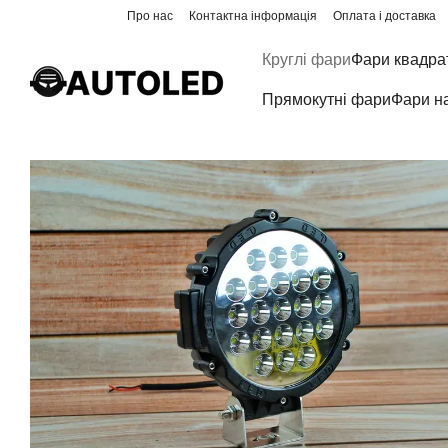
Перейти до основного контенту
Про нас
Контактна інформація
Оплата і доставка
Круглі фари
Фари квадра
Прямокутні фари
Фари н