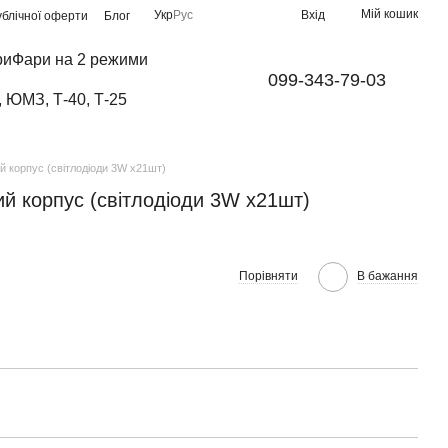
Мій кошик
Укр
Рус
Вхід
ублічної оферти
Блог
ри
Фари на 2 режими
099-343-79-03
, ЮМЗ, Т-40, Т-25
й корпус (світлодіоди 3W x21шт)
й корпус (світлодіоди 3W x21шт)
Порівняти
В бажання