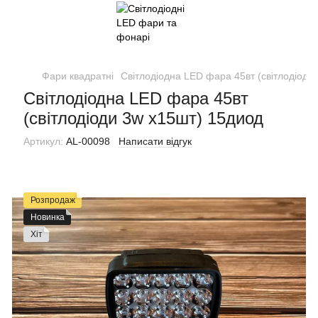
Фари квадратні
Світлодіодна LED фара 45вт (світлодіоди
Світлодіодна LED фара 45вт
(світлодіоди 3w х15шт) 15диод
Артикул:
AL-00098
Написати відгук
Розпродаж
Новинка
Хіт