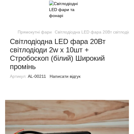
Прямокутні фари
Світлодіодна LED фара 20Вт світлодіод
Світлодіодна LED фара 20Вт
світлодіоди 2w х 10шт +
Стробоскоп (білий) Широкий
промінь
Артикул:
AL-00211
Написати відгук