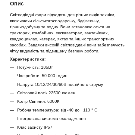
Опис
Світлодіодні фари підходять для різних видів техніки,
включаючи сільськогосподарську, будівельну,
гірничодобувну та водну. Вони встановлюються на
тракторах, комбайнах, екскаваторах, вантажівках,
квадроциклах, катерах, яхтах та інших транспортних
засобах. Завдяки високій світловіддачі вони забезпечують
чітку видимість та підвищену безпеку роботи.
Характеристики:
Потужність: 185Вт
Час роботи: 50 000 годин
Напруга 10/12/24/30/60В постійного струму
Світловий потік 22500 люмен
Колір Світіння: 6000К
Робоча температура: від -40 до +110 ° C
Інтегрована система охолодження
Клас захисту IP67