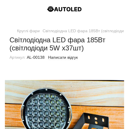
Круглі фари
Світлодіодна LED фара 185Вт (світлодіоди 5
Світлодіодна LED фара 185Вт
(світлодіоди 5W х37шт)
Артикул:
AL-00138
Написати відгук