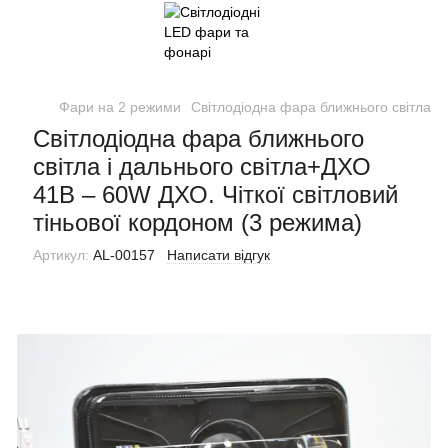
Фари на 2 режими
Світлодіодна фара ближнього світла і 
Світлодіодна фара ближнього
світла і дальнього світла+ДХО
41B – 60W ДХО. Чіткої світловий
тіньової кордоном (3 режима)
Артикул:
AL-00157
Написати відгук