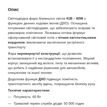
Опис
Світлодіодна фара ближнього світла
41B – 60W
з
функцією денних ходових вогнів (ДХО). Оснащена
потужними світлодіодами, що забезпечують яскраве та
рівномірне освітлення. Лінзована оптика формує
сфокусований світловий потік з
чітким світлотіньовим
кордоном
, виключаючи засліплення зустрічного
транспорту.
Фара
перевернутої конструкції
, що дозволяє
встановлювати її у нестандартних положеннях. Міцний
корпус захищений від вологи, пилу та механічних впливів,
що робить її надійним рішенням для автомобілів,
спецтехніки та іншої техніки.
Додаткова функція
ДХО
підвищує помітність
транспортного засобу вдень, покращуючи безпеку руху.
Технічні характеристики:
Потужність: 60 Вт
Тривалий термін служби діодів: 50 000 годин