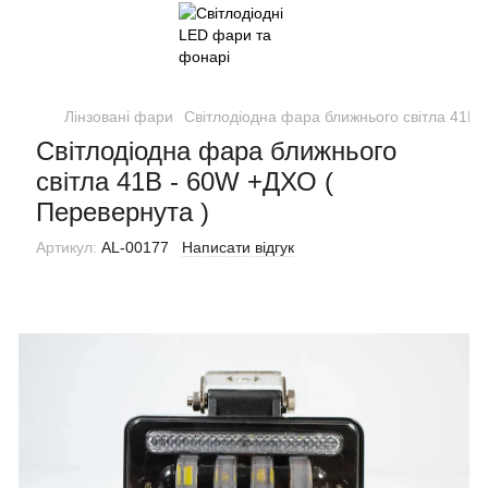
Лінзовані фари
Світлодіодна фара ближнього світла 41B 
Світлодіодна фара ближнього
світла 41B - 60W +ДХО (
Перевернута )
Артикул:
AL-00177
Написати відгук