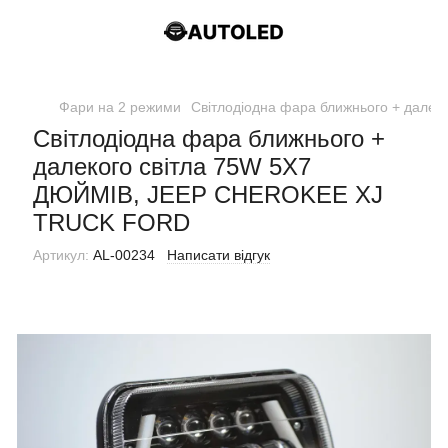
Фари на 2 режими
Світлодіодна фара ближнього + дал
Світлодіодна фара ближнього +
далекого світла 75W 5Х7
ДЮЙМІВ, JEEP CHEROKEE XJ
TRUCK FORD
Артикул:
AL-00234
Написати відгук