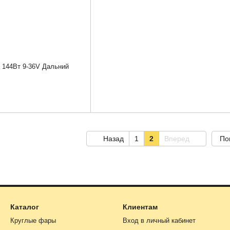
 144Вт 9-36V Дальний
Назад
1
2
Вперед
По
Каталог
Клиентам
Круглые фары
Вход в личный кабинет