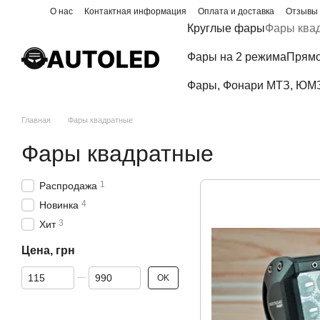
Перейти к основному контенту
О нас
Контактная информация
Оплата и доставка
Отзывы 
Блог
Круглые фары
Фары ква
Фары на 2 режима
Прямо
Фары, Фонари МТЗ, ЮМЗ,
Главная
Фары квадратные
Фары квадратные
1
Распродажа
4
Новинка
3
Хит
Цена, грн
От Цена, грн
До Цена, грн
OK