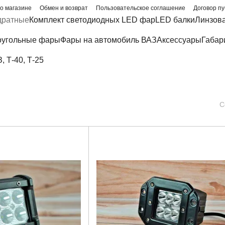
о магазине
Обмен и возврат
Пользовательское соглашение
Договор п
дратные
Комплект светодиодных LED фар
LED балки
Линзов
угольные фары
Фары на автомобиль ВАЗ
Аксессуары
Габар
 Т-40, Т-25
С