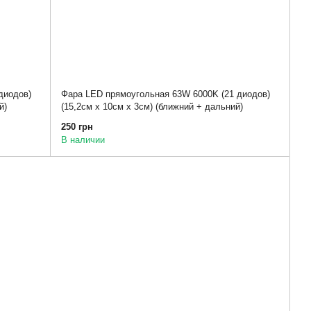
диодов)
Фара LED прямоугольная 63W 6000K (21 диодов)
й)
(15,2см х 10см х 3см) (ближний + дальний)
250 грн
В наличии