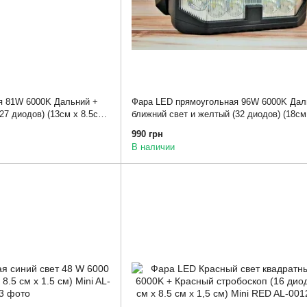
я 81W 6000K Дальний +
Фара LED прямоугольная 96W 6000K Дал
27 диодов) (13см х 8.5см
ближний свет и желтый (32 диодов) (18см
х 5см)
990 грн
В наличии