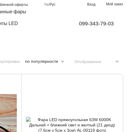
Мой заказ
Укр
Рус
Вход
убличной оферты
анные фары
099-343-79-03
иты LED
ортировка:
по популярности
Отображение: