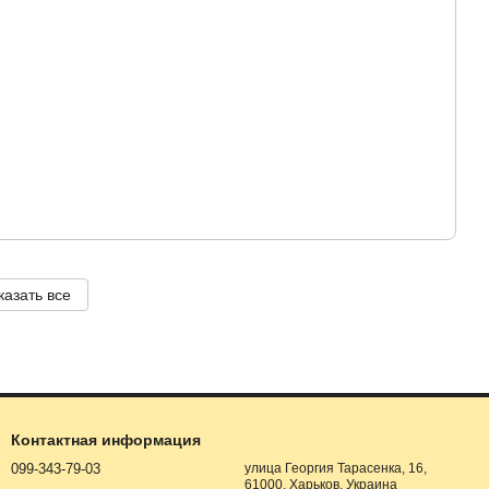
казать все
Контактная информация
099-343-79-03
улица Георгия Тарасенка, 16,
61000, Харьков, Украина