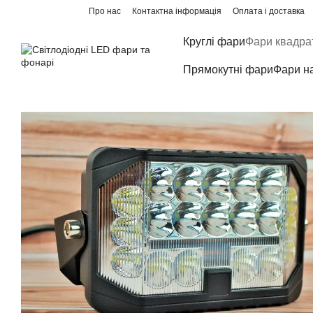
Перейти до основного контенту
Про нас
Контактна інформація
Оплата і доставка
Круглі фари
Фари квадра
Прямокутні фари
Фари н