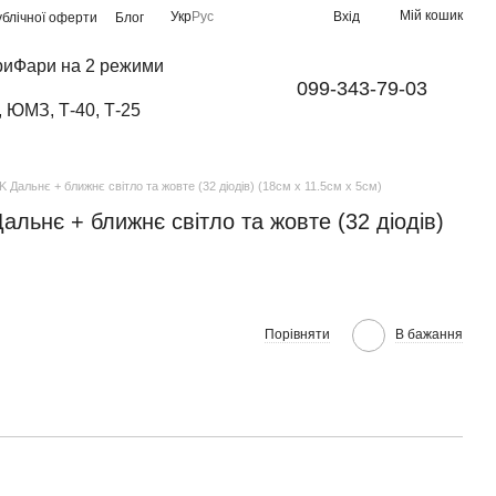
Мій кошик
Укр
Рус
Вхід
ублічної оферти
Блог
ри
Фари на 2 режими
099-343-79-03
, ЮМЗ, Т-40, Т-25
Дальнє + ближнє світло та жовте (32 діодів) (18см х 11.5см х 5см)
ьнє + ближнє світло та жовте (32 діодів)
Порівняти
В бажання