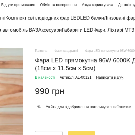
Відгуки про магазин
Обмін та повернення
Угода користувача
Договір п
тні
Комплект світлодіодних фар LED
LED балки
Лінзовані фа
а автомобіль ВАЗ
Аксесуари
Габарити LED
Фари, Ліхтарі МТЗ
Головна
Фари квадратні
Фара LED прямокутна 96W 6000K 
Фара LED прямокутна 96W 6000K Дал
(18см х 11.5см х 5см)
В наявності
Артикул: AL-00121
Написати відгук
990 грн
Увійти
для відображення накопичувальної знижки
%