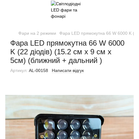
Фари на 2 режими
Фара LED прямокутна 66 W 6000 K (22 д
Фара LED прямокутна 66 W 6000
K (22 діодів) (15.2 см х 9 см х
5см) (ближний + дальний )
Артикул:
AL-00158
Написати відгук