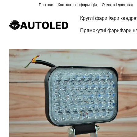
Перейти до основного контенту
Про нас
Контактна інформація
Оплата і доставка
Круглі фари
Фари квадра
Прямокутні фари
Фари н