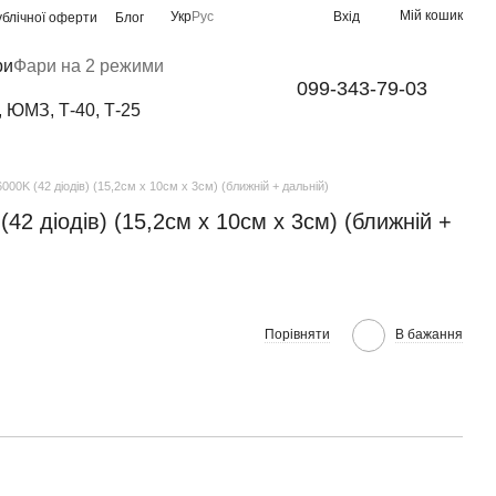
Мій кошик
Укр
Рус
Вхід
ублічної оферти
Блог
ри
Фари на 2 режими
099-343-79-03
, ЮМЗ, Т-40, Т-25
0K (42 діодів) (15,2см х 10см х 3см) (ближній + дальній)
2 діодів) (15,2см х 10см х 3см) (ближній +
Порівняти
В бажання