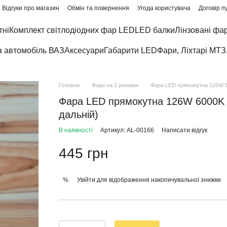
Відгуки про магазин
Обмін та повернення
Угода користувача
Договір п
тні
Комплект світлодіодних фар LED
LED балки
Лінзовані фа
а автомобіль ВАЗ
Аксесуари
Габарити LED
Фари, Ліхтарі МТЗ
Головна
Фари на 2 режими
Фара LED прямокутна 126W 600
Фара LED прямокутна 126W 6000K (4
дальній)
В наявності
Артикул: AL-00166
Написати відгук
445 грн
Увійти
для відображення накопичувальної знижки
%