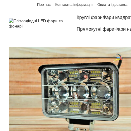
Перейти до основного контенту
Про нас
Контактна інформація
Оплата і доставка
Круглі фари
Фари квадра
Прямокутні фари
Фари н