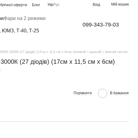
Мій кошик
Укр
Рус
Вхід
ублічної оферти
Блог
ри
Фари на 2 режими
099-343-79-03
, ЮМЗ, Т-40, Т-25
0K-3000К (27 діодів) (17см х 11,5 см х 6см) (ближній + дальній + жовтий світло)
00К (27 діодів) (17см х 11,5 см х 6см)
)
Порівняти
В бажання