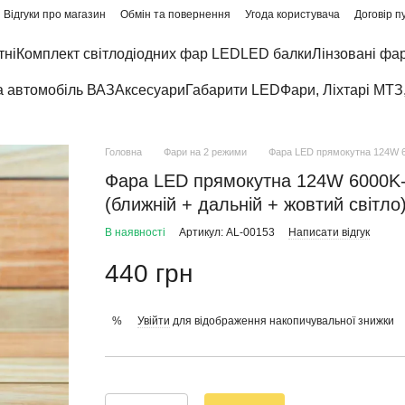
Відгуки про магазин
Обмін та повернення
Угода користувача
Договір п
тні
Комплект світлодіодних фар LED
LED балки
Лінзовані фа
а автомобіль ВАЗ
Аксесуари
Габарити LED
Фари, Ліхтарі МТЗ
Головна
Фари на 2 режими
Фара LED прямокутна 124W 600
Фара LED прямокутна 124W 6000K-30
(ближній + дальній + жовтий світло
В наявності
Артикул: AL-00153
Написати відгук
440 грн
Увійти
для відображення накопичувальної знижки
%