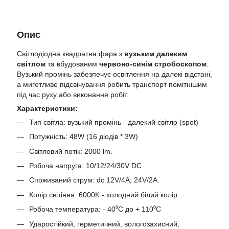
Опис
Світлодіодна квадратна фара з
вузьким далеким
світлом
та вбудованим
червоно-синім стробоскопом
.
Вузький промінь забезпечує освітлення на далекі відстані,
а миготливе підсвічування робить транспорт помітнішим
під час руху або виконання робіт.
Характеристики:
Тип світла: вузький промінь - далекий світло (spot)
Потужність: 48W (16 діодів * 3W)
Світловий потік: 2000 lm.
Робоча напруга: 10/12/24/30V DC
Споживаний струм: dc 12V/4A; 24V/2A.
Колір світіння: 6000K - холодний білий колір
Робоча температура: - 40⁰С до + 110⁰С
Ударостійкий, герметичний, вологозахисний,