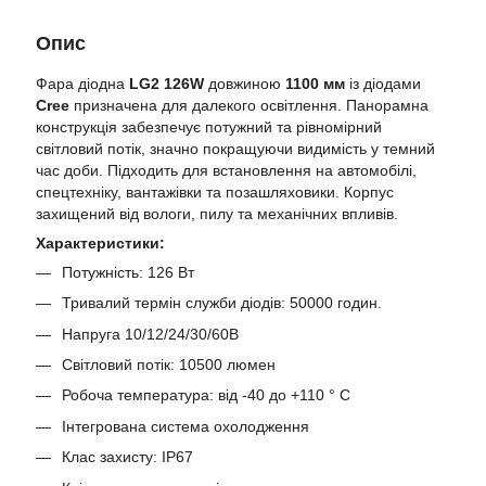
Опис
Фара діодна
LG2 126W
довжиною
1100 мм
із діодами
Cree
призначена для далекого освітлення. Панорамна
конструкція забезпечує потужний та рівномірний
світловий потік, значно покращуючи видимість у темний
час доби. Підходить для встановлення на автомобілі,
спецтехніку, вантажівки та позашляховики. Корпус
захищений від вологи, пилу та механічних впливів.
Характеристики:
Потужність: 126 Вт
Тривалий термін служби діодів: 50000 годин.
Напруга 10/12/24/30/60В
Світловий потік: 10500 люмен
Робоча температура: від -40 до +110 ° C
Інтегрована система охолодження
Клас захисту: IP67