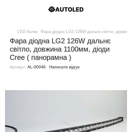
LED балки
Фара діодна LG2 126W дальнє світло, довжина
Фара діодна LG2 126W дальнє
світло, довжина 1100мм, діоди
Cree ( панорамна )
Артикул:
AL-00046
Написати відгук