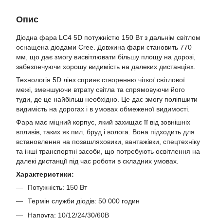
Опис
Діодна фара LC4 5D потужністю 150 Вт з дальнім світлом
оснащена діодами Cree. Довжина фари становить 770
мм, що дає змогу висвітлювати більшу площу на дорозі,
забезпечуючи хорошу видимість на далеких дистанціях.
Технологія 5D лінз сприяє створенню чіткої світлової
межі, зменшуючи втрату світла та спрямовуючи його
туди, де це найбільш необхідно. Це дає змогу поліпшити
видимість на дорогах і в умовах обмеженої видимості.
Фара має міцний корпус, який захищає її від зовнішніх
впливів, таких як пил, бруд і волога. Вона підходить для
встановлення на позашляховики, вантажівки, спецтехніку
та інші транспортні засоби, що потребують освітлення на
далекі дистанції під час роботи в складних умовах.
Характеристики:
Потужність: 150 Вт
Термін служби діодів: 50 000 годин
Напруга: 10/12/24/30/60В