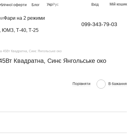
Мій кошик
Укр
Рус
Вхід
ублічної оферти
Блог
ри
Фари на 2 режими
099-343-79-03
, ЮМЗ, Т-40, Т-25
а 45Вт Квадратна, Синє Янгольське око
45Вт Квадратна, Синє Янгольське око
Порівняти
В бажання