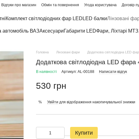
Відгуки про магазин
Обмін та повернення
Угода користувача
Договір п
тні
Комплект світлодіодних фар LED
LED балки
Лінзовані фа
а автомобіль ВАЗ
Аксесуари
Габарити LED
Фари, Ліхтарі МТЗ
Головна
Лінзовані фари
Додаткова світлодіодна LED фар
Додаткова світлодіодна LED фара 
В наявності
Артикул: AL-00188
Написати відгук
530 грн
Увійти
для відображення накопичувальної знижки
%
Купити