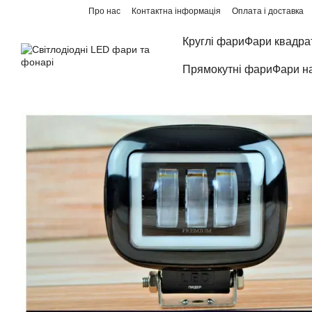
Перейти до основного контенту
Про нас
Контактна інформація
Оплата і доставка
Круглі фари
Фари квадра
Прямокутні фари
Фари н