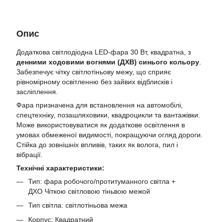
Опис
Додаткова світлодіодна LED-фара 30 Вт, квадратна, з
денними ходовими вогнями (ДХВ) синього кольору
.
Забезпечує чітку світлотіньову межу, що сприяє
рівномірному освітленню без зайвих відблисків і
засліплення.
Фара призначена для встановлення на автомобілі,
спецтехніку, позашляховики, квадроцикли та вантажівки.
Може використовуватися як додаткове освітлення в
умовах обмеженої видимості, покращуючи огляд дороги.
Стійка до зовнішніх впливів, таких як волога, пил і
вібрації.
Технічні характеристики:
Тип: фара робочого/протитуманного світла +
ДХО Чіткою світловою тіньвою межой
Тип світла: світлотіньова межа
Корпус: Квадратний