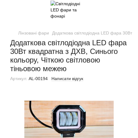
Лінзовані фари
Додаткова світлодіодна LED фара 30Вт кв
Додаткова світлодіодна LED фара
30Вт квадратна з ДХВ, Синього
кольору, Чіткою світловою
тіньовою межею
Артикул:
AL-00194
Написати відгук