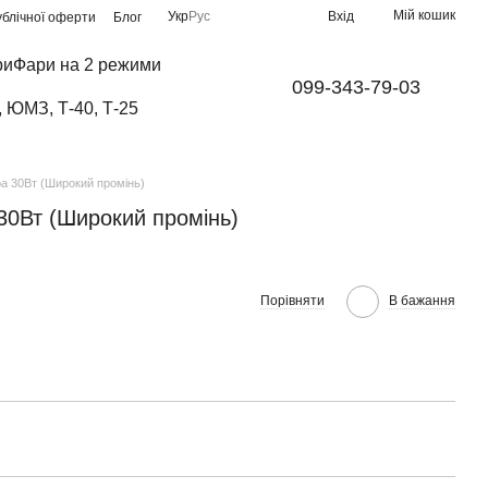
Мій кошик
Укр
Рус
Вхід
ублічної оферти
Блог
ри
Фари на 2 режими
099-343-79-03
, ЮМЗ, Т-40, Т-25
а 30Вт (Широкий промінь)
30Вт (Широкий промінь)
Порівняти
В бажання