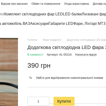
Відгуки про магазин
Обмін та повернення
Угода користувача
Договір п
тні
Комплект світлодіодних фар LED
LED балки
Лінзовані фа
а автомобіль ВАЗ
Аксесуари
Габарити LED
Фари, Ліхтарі МТЗ
Головна
Фари квадратні
Додаткова світлодіодна LED фар
Додаткова світлодіодна LED фара 
В наявності
Артикул: AL-00116
Написати відгук
390 грн
Увійти
для відображення накопичувальної знижки
%
Купити