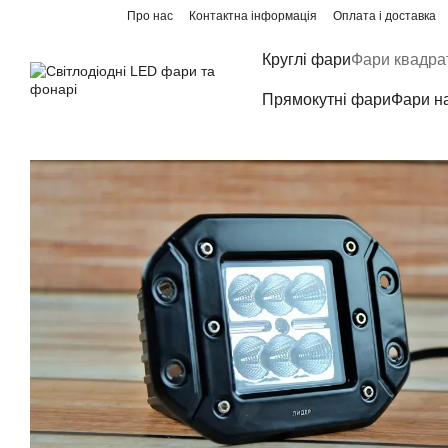
Перейти до основного контенту
Про нас
Контактна інформація
Оплата і доставка
Круглі фари
Фари квадра
Прямокутні фари
Фари н