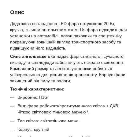
Опис
Додаткова світлодіодна LED фара потужністю 20 Вт,
кругла, із синім ангельським оком. Ця фара підходить для
установки на автомобілі, позашляховики та спецтехніку,
покращуючи зовнішній вигляд транспортного засобу та
підвищуючи його видимість.
Синє ангельське око
надає фарі стильного і сучасного
вигляду, а світлодіоди забезпечують яскраве освітлення.
Компактний розмір та легкість установки роблять її
універсальною для різних типів транспорту. Корпус фари
захищений від пилу та вологи.
Технічні характеристики:
Виробник: HJG
Вид: фара робочого/протитуманного світла + ДХВ
Чіткою світловою тіньовою межею \
Тип світла: світлотіньова межа
Корпус: круглий